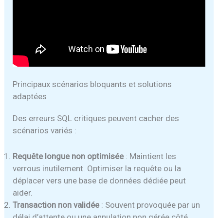
Principaux scénarios bloquants et solutions
adaptées
Des erreurs SQL critiques peuvent cacher des
scénarios variés :
Requête longue non optimisée
: Maintient les
verrous inutilement. Optimiser la requête ou la
déplacer vers une base de données dédiée peut
aider.
Transaction non validée
: Souvent provoquée par un
délai d’attente ou une annulation non gérée côté