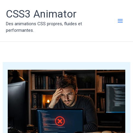
Aller
au
CSS3 Animator
contenu
Des animations CSS propres, fluides et
MAI
performantes.
ME