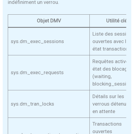
indéfiniment un verrou.
Objet DMV
Utilité clé
Liste des session
sys.dm_exec_sessions
ouvertes avec leur
état transactionne
Requêtes actives 
état des blocages
sys.dm_exec_requests
(waiting,
blocking_session_
Détails sur les
sys.dm_tran_locks
verrous détenus e
en attente
Transactions
ouvertes