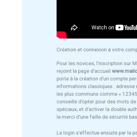
Création et connexion à votre comp
Pour les novices, l’inscription sur 
rejoint la page d’accueil
www.mail
porte à la création d’un compte p
informations classiques : adresse 
les plus communs comme « 12345 »
conseillé d’opter pour des mots de 
spéciaux, et d’activer la double au
la merci d’une faille de sécurité ba
Le login s’effectue ensuite par la 