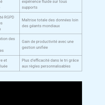
té
expérience fluide sur tous
e
supports
té RGPD
Maîtrise totale des données loin
es
des géants mondiaux
s
ation des
Gain de productivité avec une
gestion unifiée
es
re et
Plus d’efficacité dans le tri grâce
luée
aux règles personnalisables