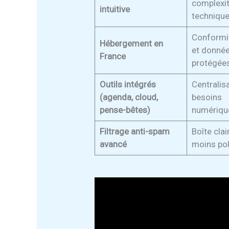
complexi
intuitive
techniqu
Conformi
Hébergement en
et donné
France
protégée
Outils intégrés
Centralis
(agenda, cloud,
besoins
pense-bêtes)
numériqu
Filtrage anti-spam
Boîte clai
avancé
moins pol