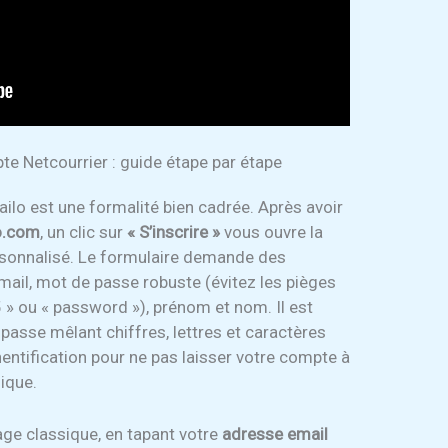
te Netcourrier : guide étape par étape
Mailo est une formalité bien cadrée. Après avoir
o.com
, un clic sur
« S’inscrire »
vous ouvre la
ersonnalisé. Le formulaire demande des
mail, mot de passe robuste (évitez les pièges
 ou « password »), prénom et nom. Il est
passe mêlant chiffres, lettres et caractères
thentification pour ne pas laisser votre compte à
sique.
page classique, en tapant votre
adresse email